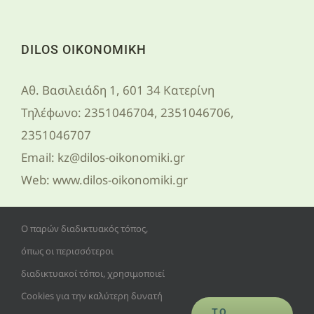
DILOS ΟΙΚΟΝΟΜΙΚΗ
Αθ. Βασιλειάδη 1, 601 34 Κατερίνη
Τηλέφωνο:
2351046704, 2351046706,
2351046707
Email:
kz@dilos-oikonomiki.gr
Web:
www.dilos-oikonomiki.gr
ΑΡΙΘΜΟΣ Γ.Ε.ΜΗ. 52646548000
Ο παρών διαδικτυακός τόπος,
όπως οι περισσότεροι
διαδικτυακοί τόποι, χρησιμοποιεί
Cookies για την καλύτερη δυνατή
ΤΟ