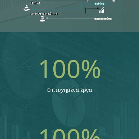
100
%
Επιτυχημένα έργα
100
%