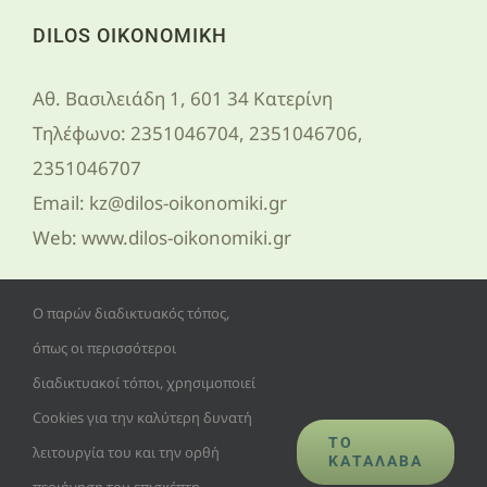
DILOS ΟΙΚΟΝΟΜΙΚΗ
Αθ. Βασιλειάδη 1, 601 34 Κατερίνη
Τηλέφωνο:
2351046704, 2351046706,
2351046707
Email:
kz@dilos-oikonomiki.gr
Web:
www.dilos-oikonomiki.gr
ΑΡΙΘΜΟΣ Γ.Ε.ΜΗ. 52646548000
Ο παρών διαδικτυακός τόπος,
όπως οι περισσότεροι
διαδικτυακοί τόποι, χρησιμοποιεί
Cookies για την καλύτερη δυνατή
ΤΟ
λειτουργία του και την ορθή
ΚΑΤΆΛΑΒΑ
© Copyright 2018 -
2026 | Dilos Οικονομική | All Rights